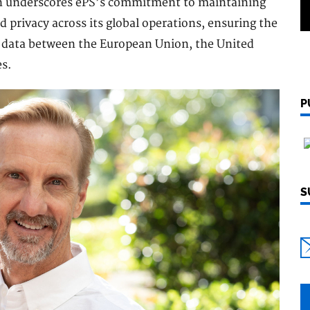
n underscores ePS’s commitment to maintaining
 privacy across its global operations, ensuring the
l data between the European Union, the United
es.
P
S