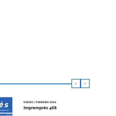
ENERO / FEBRERO 2026
NOVIEMBRE 
Impremprés 468
Impremp