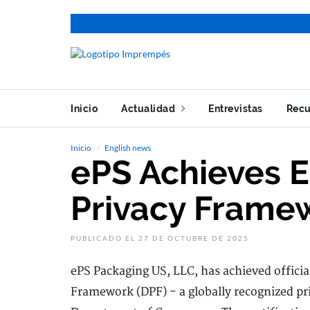
Inicio
Actualidad
Entrevistas
Recu
Inicio
English news
ePS Achieves E
Privacy Framew
PUBLICADO EL 27 DE OCTUBRE DE 2025
ePS Packaging US, LLC, has achieved officia
Framework (DPF) - a globally recognized pr