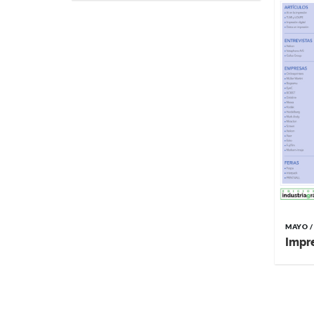
MAYO /
Impr