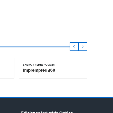
ENERO / FEBRERO 2026
NOVIEMBRE 
Impremprés 468
Impremp