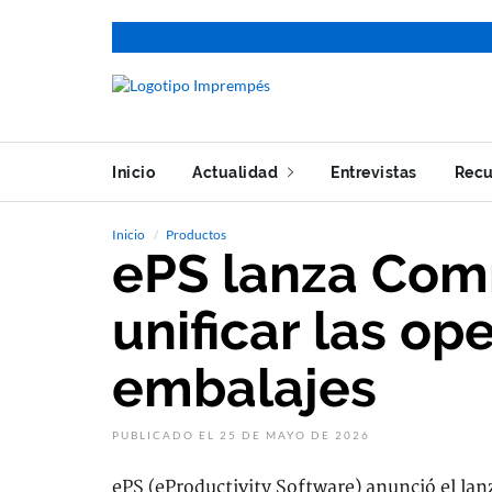
Inicio
Actualidad
Entrevistas
Recu
Inicio
Productos
ePS lanza Co
unificar las op
embalajes
PUBLICADO EL 25 DE MAYO DE 2026
ePS (eProductivity Software) anunció el 