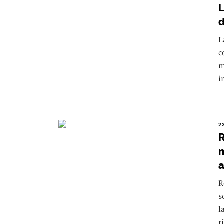
L
d
L
c
m
i
2
R
n
a
R
s
l
r