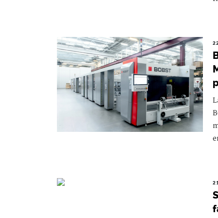
2
B
M
p
L
B
m
e
2
S
f