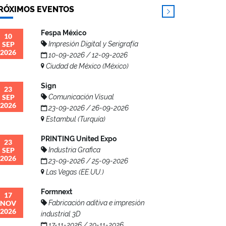
RÓXIMOS EVENTOS
Fespa México
10
SEP
Impresión Digital y Serigrafía
2026
10-09-2026 / 12-09-2026
Ciudad de México (México)
Sign
23
SEP
Comunicación Visual
2026
23-09-2026 / 26-09-2026
Estambul (Turquía)
PRINTING United Expo
23
SEP
Industria Grafica
2026
23-09-2026 / 25-09-2026
Las Vegas (EE.UU.)
Formnext
17
NOV
Fabricación aditiva e impresión
2026
industrial 3D
17-11-2026 / 20-11-2026