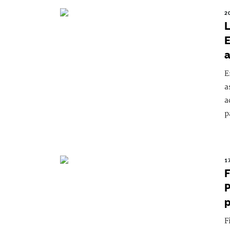
2
L
E
a
E
a
a
p
1
F
P
p
F