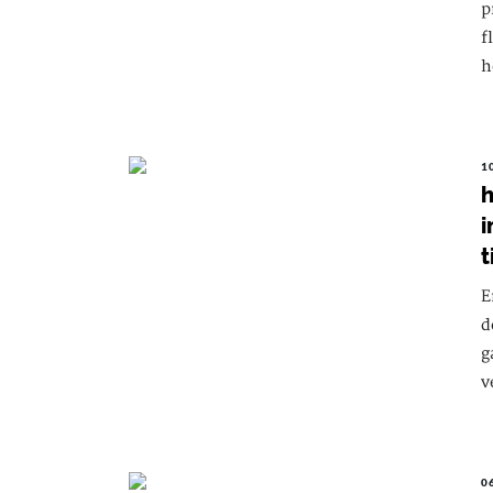
p
f
h
1
h
i
t
E
d
g
v
0