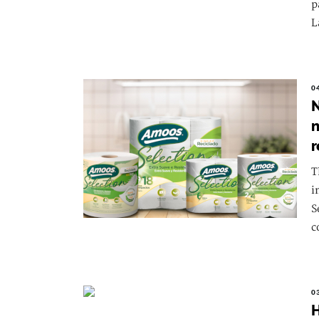
p
L
0
N
n
r
T
i
S
c
0
H