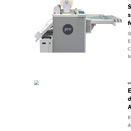
S
s
f
S
E
C
I
0
E
d
A
E
d