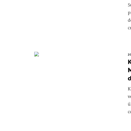
S
p
d
c
2
K
M
d
K
v
ú
c