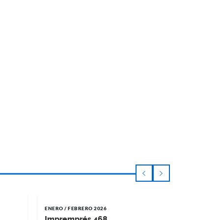
ENERO / FEBRERO 2026
NOVIEMBRE 
Impremprés 468
Impremp