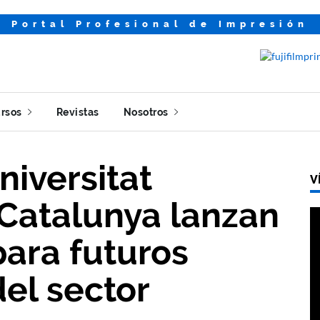
Portal Profesional de Impresión
rsos
Revistas
Nosotros
niversitat
V
 Catalunya lanzan
ara futuros
del sector