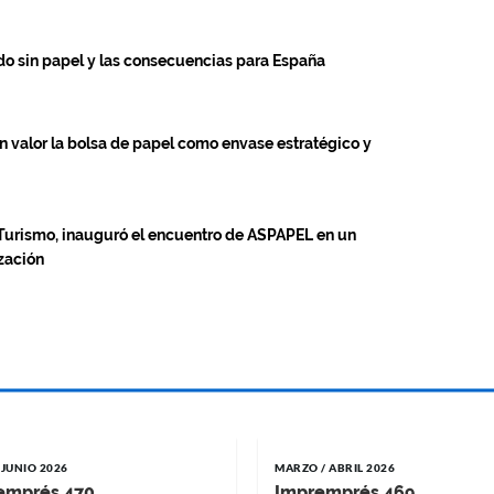
do sin papel y las consecuencias para España
 valor la bolsa de papel como envase estratégico y
y Turismo, inauguró el encuentro de ASPAPEL en un
zación
 JUNIO 2026
MARZO / ABRIL 2026
emprés 470
Impremprés 469