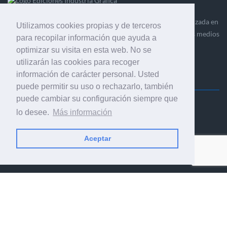
Ediciones Industria Gráfica es una empresa editora especializada en
Utilizamos cookies propias y de terceros
el mercado de la comunicación gráfica que engloba diversos medios
para recopilar información que ayuda a
profesionales especializados en el mercado gráfico, la
optimizar su visita en esta web. No se
comunicación visual y el envasado.
utilizarán las cookies para recoger
información de carácter personal. Usted
puede permitir su uso o rechazarlo, también
puede cambiar su configuración siempre que
Ediciones Industria Gráfica, S.C.P.
lo desee.
Más información
Calle Fluvià 257, bajos, 08020 Barcelona (España)
Aceptar
© 2001-2026 EDICIONES INDUSTRIA GRÁFICA - TODOS LOS
DERECHOS RESERVADOS
AVISO LEGAL
|
POLÍTICA DE PRIVACIDAD