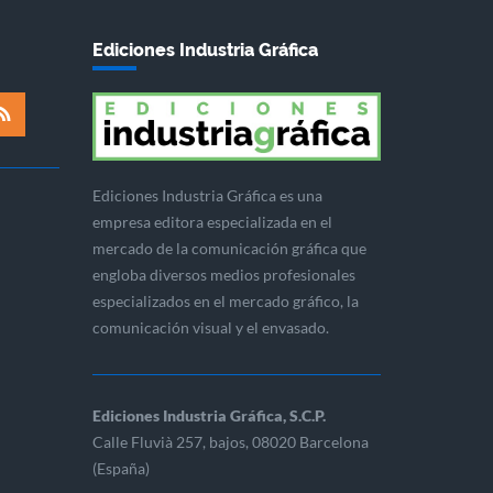
Ediciones Industria Gráfica
Ediciones Industria Gráfica es una
empresa editora especializada en el
mercado de la comunicación gráfica que
engloba diversos medios profesionales
especializados en el mercado gráfico, la
comunicación visual y el envasado.
Ediciones Industria Gráfica, S.C.P.
Calle Fluvià 257, bajos, 08020 Barcelona
(España)