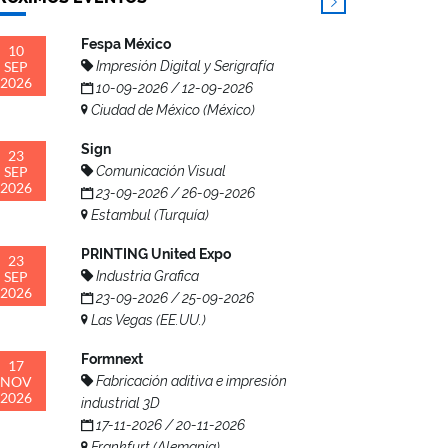
Fespa México
10
SEP
Impresión Digital y Serigrafía
2026
10-09-2026 / 12-09-2026
Ciudad de México (México)
Sign
23
SEP
Comunicación Visual
2026
23-09-2026 / 26-09-2026
Estambul (Turquía)
PRINTING United Expo
23
SEP
Industria Grafica
2026
23-09-2026 / 25-09-2026
Las Vegas (EE.UU.)
Formnext
17
NOV
Fabricación aditiva e impresión
2026
industrial 3D
17-11-2026 / 20-11-2026
Frankfurt (Alemania)