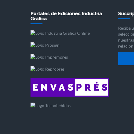
Portales de Ediciones Industria
Suscrip
Gráfica
Reciba u
selecció
nuestras 
relacion