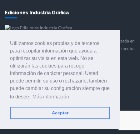
Ediciones Industria Gráfica
Ediciones Industria Gráfica es una empresa editora especializada en
Utilizamos cookies propias y de terceros
el mercado de la comunicación gráfica que engloba diversos medios
para recopilar información que ayuda a
profesionales especializados en el mercado gráfico, la
optimizar su visita en esta web. No se
comunicación visual y el envasado.
utilizarán las cookies para recoger
información de carácter personal. Usted
puede permitir su uso o rechazarlo, también
puede cambiar su configuración siempre que
Ediciones Industria Gráfica, S.C.P.
lo desee.
Más información
Calle Fluvià 257, bajos, 08020 Barcelona (España)
Aceptar