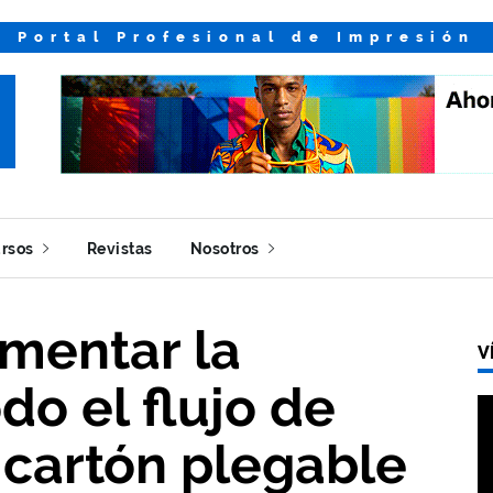
Portal Profesional de Impresión
rsos
Revistas
Nosotros
mentar la
V
odo el flujo de
 cartón plegable