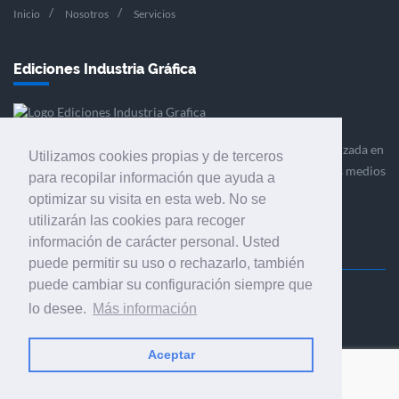
Inicio
Nosotros
Servicios
Ediciones Industria Gráfica
Ediciones Industria Gráfica es una empresa editora especializada en
Utilizamos cookies propias y de terceros
el mercado de la comunicación gráfica que engloba diversos medios
para recopilar información que ayuda a
profesionales especializados en el mercado gráfico, la
optimizar su visita en esta web. No se
comunicación visual y el envasado.
utilizarán las cookies para recoger
información de carácter personal. Usted
puede permitir su uso o rechazarlo, también
puede cambiar su configuración siempre que
Ediciones Industria Gráfica, S.C.P.
lo desee.
Más información
Calle Fluvià 257, bajos, 08020 Barcelona (España)
Aceptar