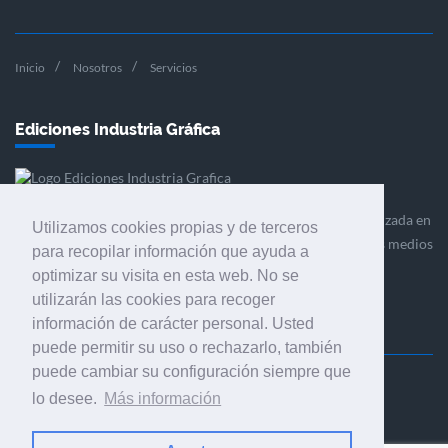
Inicio
Nosotros
Servicios
Ediciones Industria Gráfica
Ediciones Industria Gráfica es una empresa editora especializada en
Utilizamos cookies propias y de terceros
el mercado de la comunicación gráfica que engloba diversos medios
para recopilar información que ayuda a
profesionales especializados en el mercado gráfico, la
optimizar su visita en esta web. No se
comunicación visual y el envasado.
utilizarán las cookies para recoger
información de carácter personal. Usted
puede permitir su uso o rechazarlo, también
puede cambiar su configuración siempre que
Ediciones Industria Gráfica, S.C.P.
lo desee.
Más información
Calle Fluvià 257, bajos, 08020 Barcelona (España)