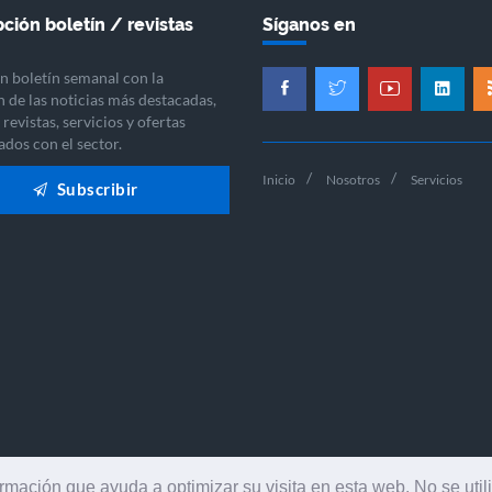
ción boletín / revistas
Síganos en
n boletín semanal con la
n de las noticias más destacadas,
revistas, servicios y ofertas
ados con el sector.
Inicio
Nosotros
Servicios
Subscribir
ormación que ayuda a optimizar su visita en esta web. No se util