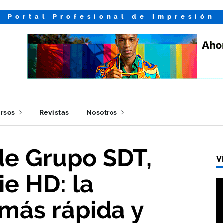
Portal Profesional de Impresión
rsos
Revistas
Nosotros
de Grupo SDT,
V
ie HD: la
más rápida y