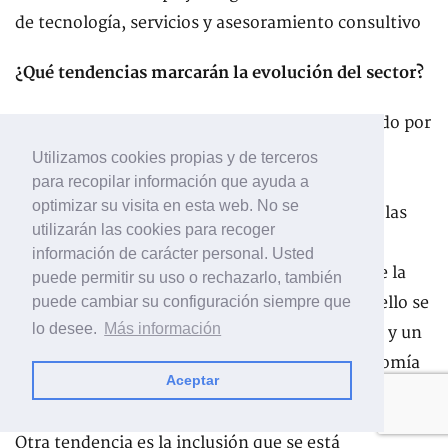
de tecnología, servicios y asesoramiento consultivo
¿Qué tendencias marcarán la evolución del sector?
En los próximos años, el sector estará impulsado por
un conjunto de tendencias clave, entre las que
Utilizamos cookies propias y de terceros
destacan la aceleración de la digitalización y la
para recopilar información que ayuda a
optimizar su visita en esta web. No se
automatización de procesos, el crecimiento de las
utilizarán las cookies para recoger
plataformas cloud y la gestión documental
información de carácter personal. Usted
inteligente, así como una mayor integración de la
puede permitir su uso o rechazarlo, también
inteligencia artificial y la analítica de datos. A ello se
puede cambiar su configuración siempre que
lo desee.
Más información
suma el refuerzo continuo de la ciberseguridad y un
creciente énfasis en la sostenibilidad y la economía
Aceptar
circular.
Otra tendencia es la inclusión que se está