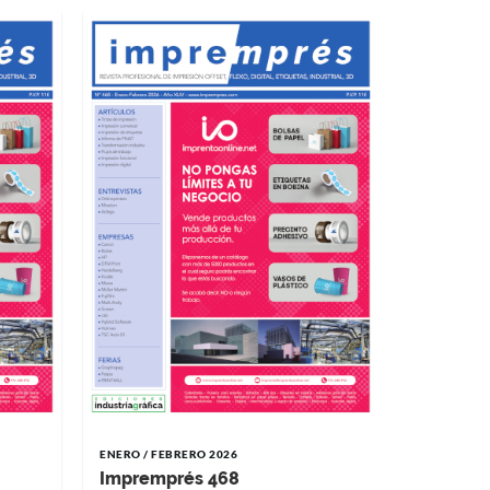
NOVIEMBRE 
Impremp
ENERO / FEBRERO 2026
Impremprés 468