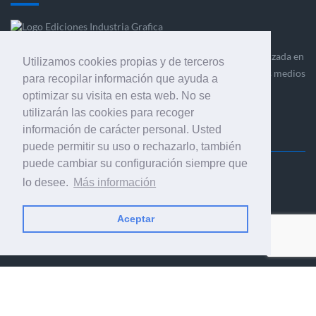
Ediciones Industria Gráfica es una empresa editora especializada en
Utilizamos cookies propias y de terceros
el mercado de la comunicación gráfica que engloba diversos medios
para recopilar información que ayuda a
profesionales especializados en el mercado gráfico, la
optimizar su visita en esta web. No se
comunicación visual y el envasado.
utilizarán las cookies para recoger
información de carácter personal. Usted
puede permitir su uso o rechazarlo, también
puede cambiar su configuración siempre que
Ediciones Industria Gráfica, S.C.P.
lo desee.
Más información
Calle Fluvià 257, bajos, 08020 Barcelona (España)
Aceptar
© 2001-2026 EDICIONES INDUSTRIA GRÁFICA - TODOS LOS