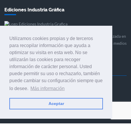
Ediciones Industria Gráfica
Ediciones Industria Gráfica es una empresa editora especializada en
Utilizamos cookies propias y de terceros
el mercado de la comunicación gráfica que engloba diversos medios
para recopilar información que ayuda a
profesionales especializados en el mercado gráfico, la
optimizar su visita en esta web. No se
comunicación visual y el envasado.
utilizarán las cookies para recoger
información de carácter personal. Usted
puede permitir su uso o rechazarlo, también
puede cambiar su configuración siempre que
Ediciones Industria Gráfica, S.C.P.
lo desee.
Más información
Calle Fluvià 257, bajos, 08020 Barcelona (España)
Aceptar