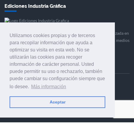
Ediciones Industria Gráfica
Ediciones Industria Gráfica es una empresa editora especializada en
Utilizamos cookies propias y de terceros
el mercado de la comunicación gráfica que engloba diversos medios
para recopilar información que ayuda a
profesionales especializados en el mercado gráfico, la
optimizar su visita en esta web. No se
comunicación visual y el envasado.
utilizarán las cookies para recoger
información de carácter personal. Usted
puede permitir su uso o rechazarlo, también
puede cambiar su configuración siempre que
Ediciones Industria Gráfica, S.C.P.
lo desee.
Más información
Calle Fluvià 257, bajos, 08020 Barcelona (España)
Aceptar