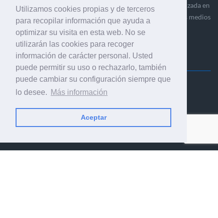
Ediciones Industria Gráfica es una empresa editora especializada en
Utilizamos cookies propias y de terceros
el mercado de la comunicación gráfica que engloba diversos medios
para recopilar información que ayuda a
profesionales especializados en el mercado gráfico, la
optimizar su visita en esta web. No se
comunicación visual y el envasado.
utilizarán las cookies para recoger
información de carácter personal. Usted
puede permitir su uso o rechazarlo, también
puede cambiar su configuración siempre que
Ediciones Industria Gráfica, S.C.P.
lo desee.
Más información
Calle Fluvià 257, bajos, 08020 Barcelona (España)
Aceptar
© 2001-2026 EDICIONES INDUSTRIA GRÁFICA - TODOS LOS
DERECHOS RESERVADOS
AVISO LEGAL
|
POLÍTICA DE PRIVACIDAD