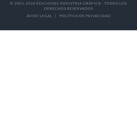
© 2001-2026 EDICIONES INDUSTRIA GRÁFICA - TODOS LOS
DERECHOS RESERVADOS
AVISO LEGAL
|
POLÍTICA DE PRIVACIDAD