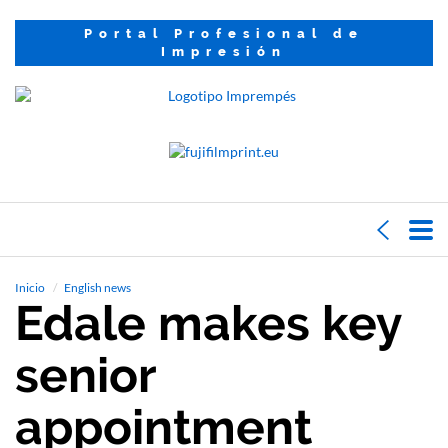
Portal Profesional de
Impresión
Inicio
English news
Edale makes key
senior
appointment