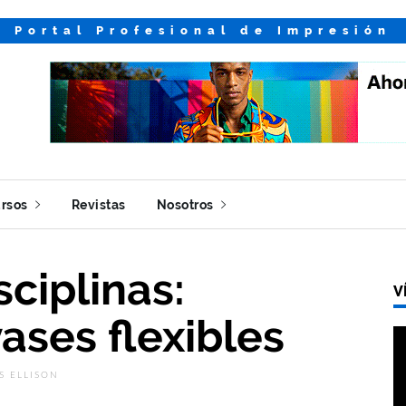
Portal Profesional de Impresión
rsos
Revistas
Nosotros
ciplinas:
V
ases flexibles
S ELLISON