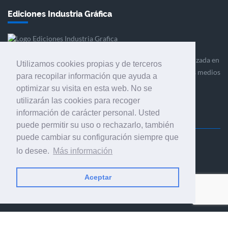
Ediciones Industria Gráfica
Ediciones Industria Gráfica es una empresa editora especializada en
Utilizamos cookies propias y de terceros
el mercado de la comunicación gráfica que engloba diversos medios
para recopilar información que ayuda a
profesionales especializados en el mercado gráfico, la
optimizar su visita en esta web. No se
comunicación visual y el envasado.
utilizarán las cookies para recoger
información de carácter personal. Usted
puede permitir su uso o rechazarlo, también
puede cambiar su configuración siempre que
Ediciones Industria Gráfica, S.C.P.
lo desee.
Más información
Calle Fluvià 257, bajos, 08020 Barcelona (España)
Aceptar