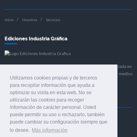
Inicio
Nosotros
Servicios
Ediciones Industria Gráfica
Ediciones Industria Gráfica es una empresa editora especializada en
el mercado de la comunicación gráfica que engloba diversos medios
Utilizamos cookies propias y de terceros
profesionales especializados en el mercado gráfico, la
para recopilar información que ayuda a
comunicación visual y el envasado.
optimizar su visita en esta web. No se
utilizarán las cookies para recoger
información de carácter personal. Usted
puede permitir su uso o rechazarlo, también
Ediciones Industria Gráfica, S.C.P.
puede cambiar su configuración siempre que
Calle Fluvià 257, bajos, 08020 Barcelona (España)
lo desee.
Más información