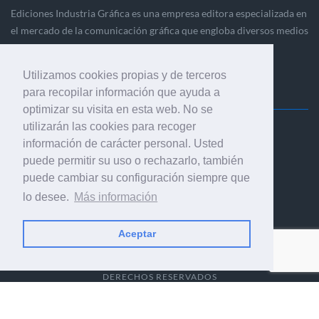
Ediciones Industria Gráfica es una empresa editora especializada en
el mercado de la comunicación gráfica que engloba diversos medios
profesionales especializados en el mercado gráfico, la
comunicación visual y el envasado.
Utilizamos cookies propias y de terceros
para recopilar información que ayuda a
optimizar su visita en esta web. No se
utilizarán las cookies para recoger
Ediciones Industria Gráfica, S.C.P.
información de carácter personal. Usted
Calle Fluvià 257, bajos, 08020 Barcelona (España)
puede permitir su uso o rechazarlo, también
puede cambiar su configuración siempre que
lo desee.
Más información
Aceptar
© 2001-2026 EDICIONES INDUSTRIA GRÁFICA - TODOS LOS
DERECHOS RESERVADOS
AVISO LEGAL
|
POLÍTICA DE PRIVACIDAD