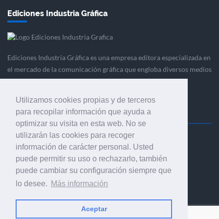
Ediciones Industria Gráfica
Ediciones Industria Gráfica es una empresa editora especializada en
el mercado de la comunicación gráfica que engloba diversos medios
profesionales especializados en el mercado gráfico, la
comunicación visual y el envasado.
Utilizamos cookies propias y de terceros
para recopilar información que ayuda a
optimizar su visita en esta web. No se
utilizarán las cookies para recoger
Ediciones Industria Gráfica, S.C.P.
información de carácter personal. Usted
Calle Fluvià 257, bajos, 08020 Barcelona (España)
puede permitir su uso o rechazarlo, también
puede cambiar su configuración siempre que
lo desee.
Más información
Aceptar