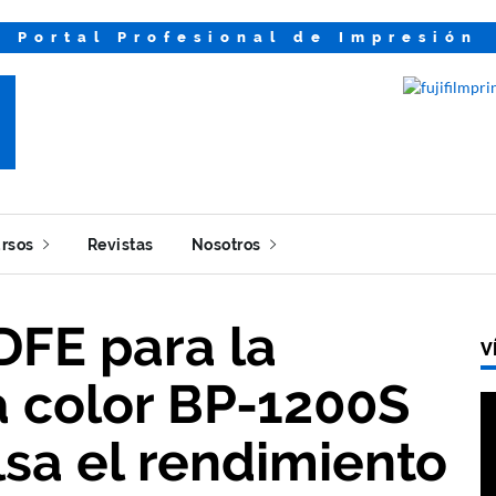
Portal Profesional de Impresión
rsos
Revistas
Nosotros
DFE para la
V
 a color BP-1200S
sa el rendimiento